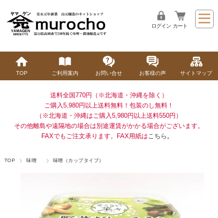
ログイン
カート
TOP
ご利用案内
お問い合せ
お客様の声
サイトマップ
送料全国770円（※北海道・沖縄を除く）
ご購入5,980円以上送料無料！
包装のし無料！
（※北海道・沖縄はご購入5,980円以上送料550円）
その他離島や遠隔地の場合は別途運賃がかかる場合がございます。
FAXでもご注文承ります。FAX用紙は
こちら
。
TOP
味噌
味噌（カップタイプ）