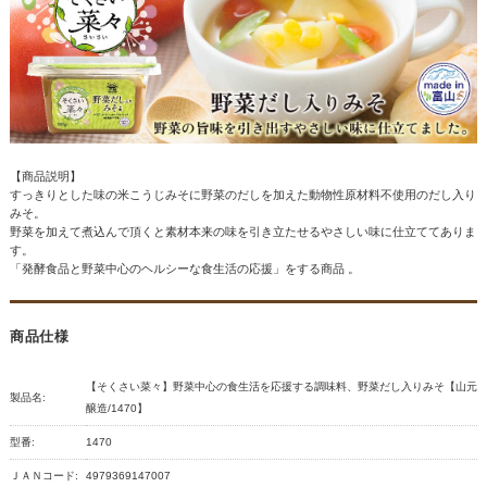
【商品説明】
すっきりとした味の米こうじみそに野菜のだしを加えた動物性原材料不使用のだし入り
みそ。
野菜を加えて煮込んで頂くと素材本来の味を引き立たせるやさしい味に仕立ててありま
す。
「発酵食品と野菜中心のヘルシーな食生活の応援」をする商品 。
商品仕様
【そくさい菜々】野菜中心の食生活を応援する調味料、野菜だし入りみそ【山元
製品名:
醸造/1470】
型番:
1470
ＪＡＮコード:
4979369147007