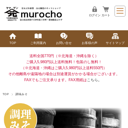
ログイン
カート
TOP
ご利用案内
お問い合せ
お客様の声
サイトマップ
送料全国770円（※北海道・沖縄を除く）
ご購入5,980円以上送料無料！
包装のし無料！
（※北海道・沖縄はご購入5,980円以上送料550円）
その他離島や遠隔地の場合は別途運賃がかかる場合がございます。
FAXでもご注文承ります。FAX用紙は
こちら
。
TOP
調味みそ