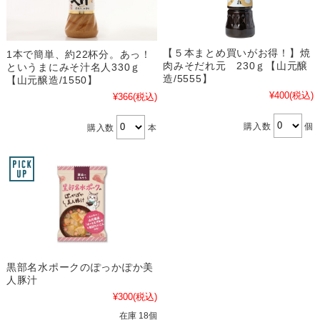
【５本まとめ買いがお得！】焼
1本で簡単、約22杯分。あっ！
肉みそだれ元 230ｇ【山元醸
というまにみそ汁名人330ｇ
造/5555】
【山元醸造/1550】
¥400
(税込)
¥366
(税込)
購入数
個
購入数
本
黒部名水ポークのぽっかぽか美
人豚汁
¥300
(税込)
在庫 18個