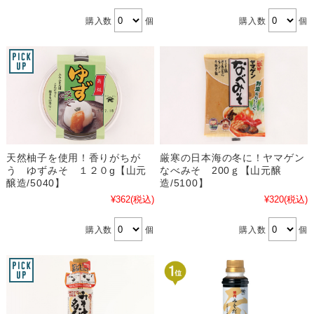
購入数
個
購入数
個
天然柚子を使用！香りがちが
厳寒の日本海の冬に！ヤマゲン
う ゆずみそ １２０g【山元
なべみそ 200ｇ【山元醸
醸造/5040】
造/5100】
¥362
(税込)
¥320
(税込)
購入数
個
購入数
個