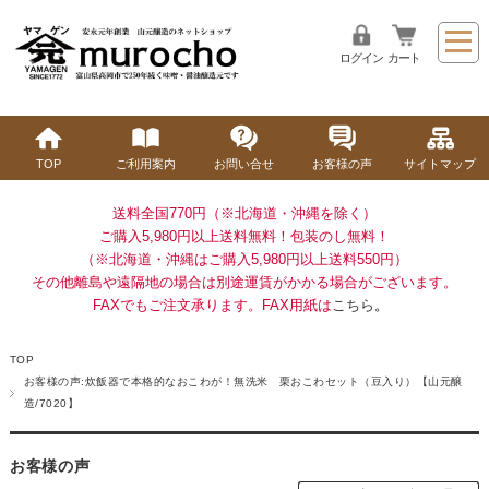
ログイン
カート
TOP
ご利用案内
お問い合せ
お客様の声
サイトマップ
送料全国770円（※北海道・沖縄を除く）
ご購入5,980円以上送料無料！
包装のし無料！
（※北海道・沖縄はご購入5,980円以上送料550円）
その他離島や遠隔地の場合は別途運賃がかかる場合がございます。
FAXでもご注文承ります。FAX用紙は
こちら
。
TOP
お客様の声:炊飯器で本格的なおこわが！無洗米 栗おこわセット（豆入り）【山元醸
造/7020】
お客様の声