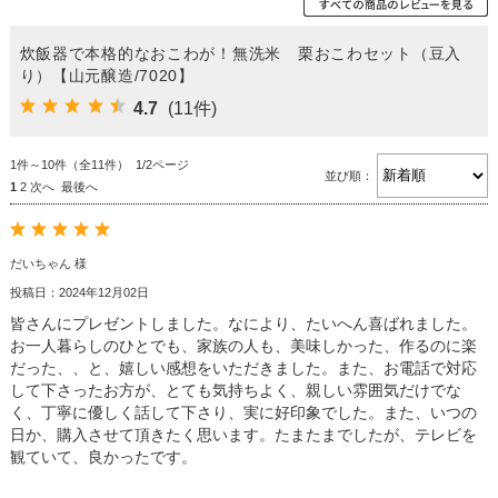
炊飯器で本格的なおこわが！無洗米 栗おこわセット（豆入
り）【山元醸造/7020】
4.7
(11件)
1件～10件（全11件） 1/2ページ
並び順：
1
2
次へ
最後へ
だいちゃん 様
投稿日：2024年12月02日
皆さんにプレゼントしました。なにより、たいへん喜ばれました。
お一人暮らしのひとでも、家族の人も、美味しかった、作るのに楽
だった、、と、嬉しい感想をいただきました。また、お電話で対応
して下さったお方が、とても気持ちよく、親しい雰囲気だけでな
く、丁寧に優しく話して下さり、実に好印象でした。また、いつの
日か、購入させて頂きたく思います。たまたまでしたが、テレビを
観ていて、良かったです。