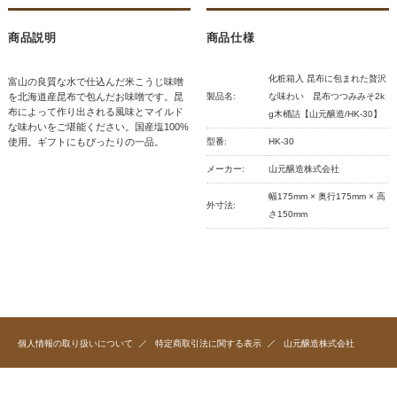
商品説明
商品仕様
化粧箱入 昆布に包まれた贅沢
富山の良質な水で仕込んだ米こうじ味噌
を北海道産昆布で包んだお味噌です。昆
製品名:
な味わい 昆布つつみみそ2k
布によって作り出される風味とマイルド
g木桶詰【山元醸造/HK-30】
な味わいをご堪能ください。国産塩100%
使用。ギフトにもぴったりの一品。
型番:
HK-30
メーカー:
山元醸造株式会社
幅175mm × 奥行175mm × 高
外寸法:
さ150mm
個人情報の取り扱いについて
特定商取引法に関する表示
山元醸造株式会社
〒933-0842 富山県高岡市横田町2-6-8 TEL0766-21-1111