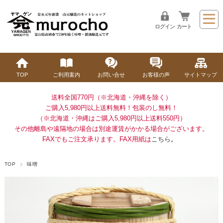
ログイン
カート
TOP
ご利用案内
お問い合せ
お客様の声
サイトマップ
送料全国770円（※北海道・沖縄を除く）
ご購入5,980円以上送料無料！
包装のし無料！
（※北海道・沖縄はご購入5,980円以上送料550円）
その他離島や遠隔地の場合は別途運賃がかかる場合がございます。
FAXでもご注文承ります。FAX用紙は
こちら
。
TOP
味噌