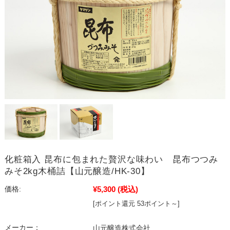
化粧箱入 昆布に包まれた贅沢な味わい 昆布つつみ
みそ2kg木桶詰【山元醸造/HK-30】
¥5,300
(税込)
価格:
[ポイント還元 53ポイント～]
メーカー：
山元醸造株式会社