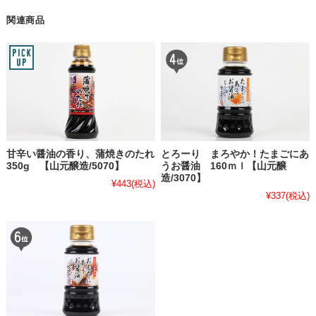
関連商品
甘辛い醤油の香り、蒲焼きのたれ
とろーり まろやか！たまごにあ
350g 【山元醸造/5070】
うお醤油 160ｍｌ【山元醸
造/3070】
¥443
(税込)
¥337
(税込)