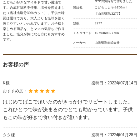
ママの気持ちで作りました、
こどもが好きなマイルドで甘い醤油で
す。合成甘味料不使用、塩分を抑えまし
製品名:
こどもしょうゆ150ｍｌ
た（当社比塩分30%カット）。子供の味
【山元醸造/3277】
覚は優れており、大人よりも塩味を強く
感じやすいといわれています。お子様も
型番:
3277
楽しめる商品を、とママの気持ちで作り
ＪＡＮコード:
4979369327706
ました。塩分が気になる方にもおすすめ
です。
メーカー:
山元醸造株式会社
お客様の声
K様
投稿日：
2022年07月14日
おすすめ度：
はじめてばこで頂いたのがきっかけでリピートしました。
これひとつで味が決まるのでとても助かっています。子供
もこの味が好きで食い付きが違います。
タタ様
投稿日：
2022年01月28日