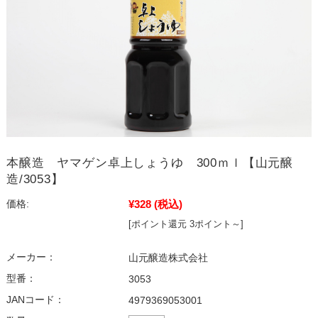
本醸造 ヤマゲン卓上しょうゆ 300ｍｌ【山元醸
造/3053】
¥328
(税込)
価格:
[ポイント還元 3ポイント～]
メーカー：
山元醸造株式会社
型番：
3053
JANコード：
4979369053001