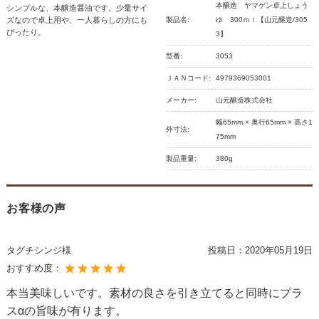
本醸造 ヤマゲン卓上しょう
シンプルな、本醸造醤油です。少量サイ
ズなので卓上用や、一人暮らしの方にも
製品名:
ゆ 300ｍｌ【山元醸造/305
ぴったり。
3】
型番:
3053
ＪＡＮコード:
4979369053001
メーカー:
山元醸造株式会社
幅65mm × 奥行65mm × 高さ1
外寸法:
75mm
製品重量:
380g
お客様の声
タグチシンジ様
投稿日：
2020年05月19日
おすすめ度：
本当美味しいです。素材の良さを引き立てると同時にプラ
スαの旨味が有ります。