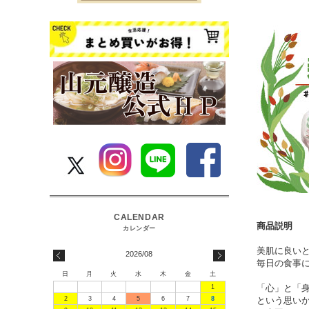
商品説明
美肌に良い
2026/08
毎日の食事
日
月
火
水
木
金
土
「心」と「
1
2
3
4
5
6
7
8
という思い