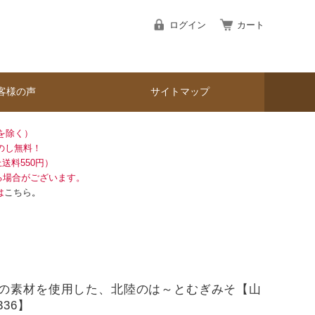
ログイン
カート
客様の声
サイトマップ
を除く）
のし無料！
送料550円）
る場合がございます。
は
こちら
。
の素材を使用した、北陸のは～とむぎみそ【山
336】