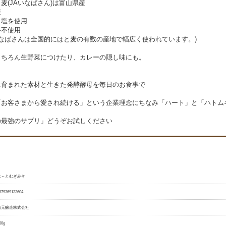
麦(JAいなばさん)は富山県産
産
日塩を使用
ル不使用
いなばさんは全国的にはと麦の有数の産地で幅広く使われています。)
もちろん生野菜につけたり、カレーの隠し味にも。
に育まれた素材と生きた発酵酵母を毎日のお食事で
「お客さまから愛され続ける」という企業理念にちなみ「ハート」と「ハトム
の最強のサプリ」どうぞお試しください
は～とむぎみそ
979369133604
山元醸造株式会社
00g