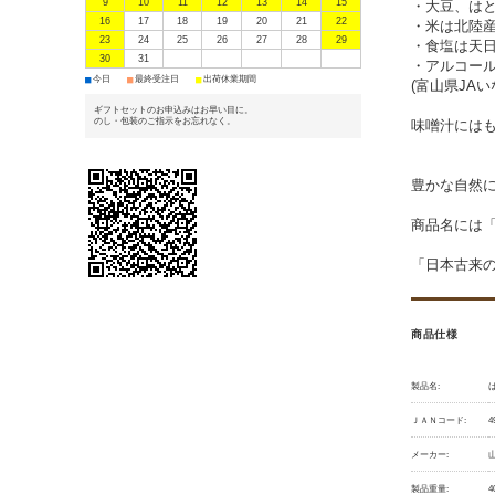
9
10
11
12
13
14
15
・大豆、はと
16
17
18
19
20
21
22
・米は北陸
23
24
25
26
27
28
29
・食塩は天
30
31
・アルコー
■
■
■
今日
最終受注日
出荷休業期間
(富山県JA
ギフトセットのお申込みはお早い目に。
のし・包装のご指示をお忘れなく。
味噌汁には
豊かな自然
商品名には
「日本古来
商品仕様
製品名:
ＪＡＮコード:
4
メーカー:
製品重量:
4