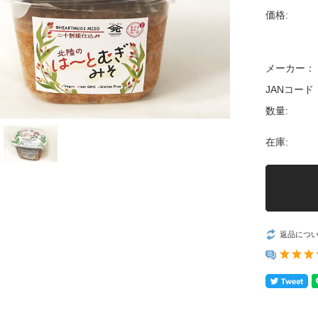
価格:
メーカー：
JANコード
数量:
在庫:
返品につ