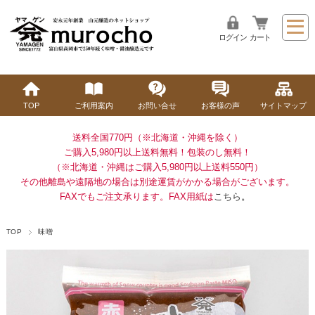
ログイン
カート
TOP
ご利用案内
お問い合せ
お客様の声
サイトマップ
送料全国770円（※北海道・沖縄を除く）
ご購入5,980円以上送料無料！
包装のし無料！
（※北海道・沖縄はご購入5,980円以上送料550円）
その他離島や遠隔地の場合は別途運賃がかかる場合がございます。
FAXでもご注文承ります。FAX用紙は
こちら
。
TOP
味噌