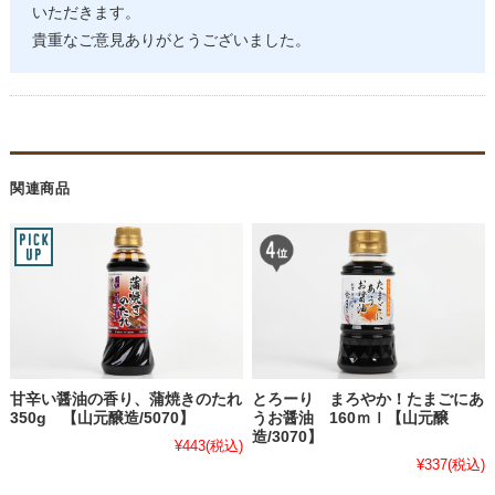
いただきます。
貴重なご意見ありがとうございました。
関連商品
甘辛い醤油の香り、蒲焼きのたれ
とろーり まろやか！たまごにあ
350g 【山元醸造/5070】
うお醤油 160ｍｌ【山元醸
造/3070】
¥443
(税込)
¥337
(税込)