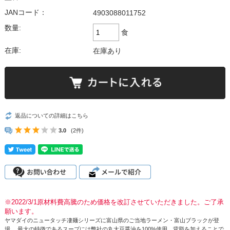
JANコード：
4903088011752
数量:
食
在庫:
在庫あり
返品についての詳細はこちら
3.0
(2件)
※2022/3/1原材料費高騰のため価格を改訂させていただきました。ご了承
願います。
ヤマダイのニュータッチ凄麺シリーズに富山県のご当地ラーメン・富山ブラックが登
場。 最大の特徴であるスープには弊社の丸大豆醤油を100%使用。背脂を加えることで