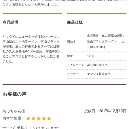
コクと旨味をしっかりと効かせました。
商品説明
商品仕様
山元醸造 丸大豆醤油使用！
ヤマダイのニュータッチ凄麺シリーズに
富山県のご当地ラーメン・富山ブラック
製品名:
富山ブラックラーメン 【山
が登場。最大の特徴であるスープには弊
元醸造/1200】
社の丸大豆醤油を100%使用。背脂を加え
ることでコクと旨味をしっかりと効かせ
型番:
1200
ました。
ＪＡＮコード:
4903088011752
メーカー:
ヤマダイ株式会社
お客様の声
もっちゃん様
投稿日：
2017年12月19日
おすすめ度：
すごく美味しい はまっます。