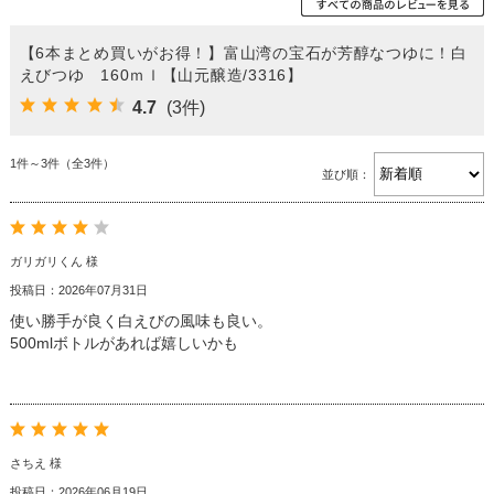
【6本まとめ買いがお得！】富山湾の宝石が芳醇なつゆに！白
えびつゆ 160ｍｌ【山元醸造/3316】
4.7
(3件)
1件～3件（全3件）
並び順：
ガリガリくん 様
投稿日：2026年07月31日
使い勝手が良く白えびの風味も良い。
500mlボトルがあれば嬉しいかも
さちえ 様
投稿日：2026年06月19日