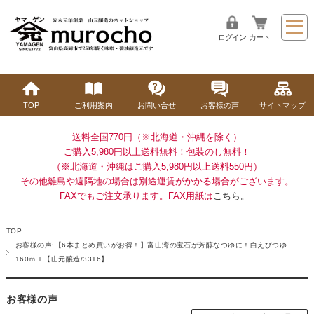
ログイン
カート
TOP
ご利用案内
お問い合せ
お客様の声
サイトマップ
送料全国770円（※北海道・沖縄を除く）
ご購入5,980円以上送料無料！
包装のし無料！
（※北海道・沖縄はご購入5,980円以上送料550円）
その他離島や遠隔地の場合は別途運賃がかかる場合がございます。
FAXでもご注文承ります。FAX用紙は
こちら
。
TOP
お客様の声:【6本まとめ買いがお得！】富山湾の宝石が芳醇なつゆに！白えびつゆ
160ｍｌ【山元醸造/3316】
お客様の声